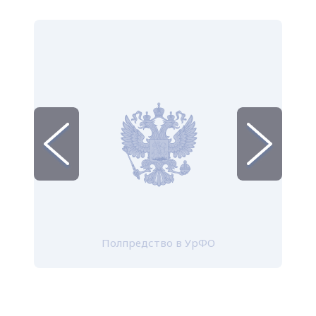
Полпредство в УрФО